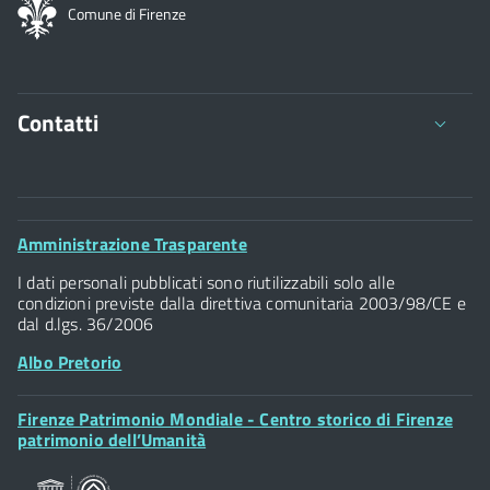
Comune di Firenze
Contatti
Comune di Firenze
Palazzo Vecchio
Footer
Amministrazione Trasparente
Piazza della Signoria - 50122, Firenze
Widget
P.IVA 01307110484
I dati personali pubblicati sono riutilizzabili solo alle
condizioni previste dalla direttiva comunitaria 2003/98/CE e
dal d.lgs. 36/2006
Albo Pretorio
Footer
Firenze Patrimonio Mondiale - Centro storico di Firenze
Posta Elettronica Certificata
Widget
patrimonio dell’Umanità
Sportelli al Cittadino - URP