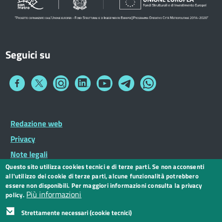
Seguici su
Collegamento
Collegamento
Collegamento
Collegamento
Collegamento
Collegamento
Collegamento
a
a
a
a
a
a
a
Facebook
Twitter
Instagram
LinkedIn
You
Telegram
Whatsapp
Tube
Footer
Redazione web
Footer
Widget
menu
Privacy
Note legali
Questo sito utilizza cookies tecnici e di terze parti. Se non acconsenti
Dichiarazione di accessibilità
all'utilizzo dei cookie di terze parti, alcune funzionalità potrebbero
CC BY 3.0 IT
essere non disponibili. Per maggiori informazioni consulta la privacy
Più informazioni
policy.
Strettamente necessari (cookie tecnici)