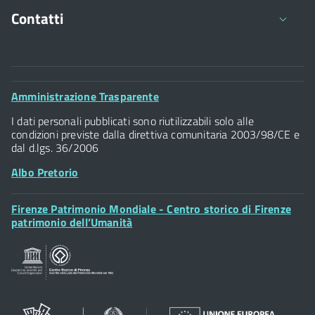
ha assunto la denominazione di Scuola di Agraria.
“Giulio Douhet”, costituita nell’anno 2006, e il Centro
Contatti
per la Formazione Didattica e Manageriale, costituito nel
Sito della Scuola di Agraria
settembre 2009.
Comune di Firenze
Sito dell'Istituto di scienze militari aeronautiche
Palazzo Vecchio
Footer
Amministrazione Trasparente
Piazza della Signoria - 50122, Firenze
Widget
P.IVA 01307110484
I dati personali pubblicati sono riutilizzabili solo alle
condizioni previste dalla direttiva comunitaria 2003/98/CE e
dal d.lgs. 36/2006
Albo Pretorio
Footer
Firenze Patrimonio Mondiale - Centro storico di Firenze
Posta Elettronica Certificata
Widget
patrimonio dell’Umanità
Sportelli al Cittadino - URP