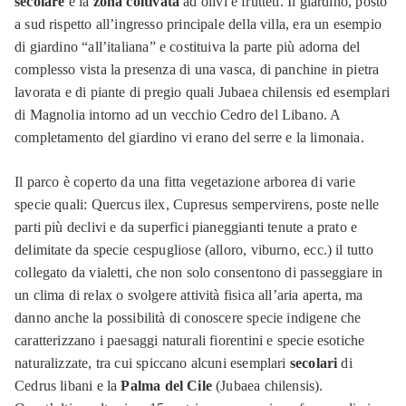
secolare
e la
zona coltivata
ad olivi e frutteti. Il giardino, posto
a sud rispetto all’ingresso principale della villa, era un esempio
di giardino “all’italiana” e costituiva la parte più adorna del
complesso vista la presenza di una vasca, di panchine in pietra
lavorata e di piante di pregio quali Jubaea chilensis ed esemplari
di Magnolia intorno ad un vecchio Cedro del Libano. A
completamento del giardino vi erano del serre e la limonaia.
Il parco è coperto da una fitta vegetazione arborea di varie
specie quali: Quercus ilex, Cupresus sempervirens, poste nelle
parti più declivi e da superfici pianeggianti tenute a prato e
delimitate da specie cespugliose (alloro, viburno, ecc.) il tutto
collegato da vialetti, che non solo consentono di passeggiare in
un clima di relax o svolgere attività fisica all’aria aperta, ma
danno anche la possibilità di conoscere specie indigene che
caratterizzano i paesaggi naturali fiorentini e specie esotiche
naturalizzate, tra cui spiccano alcuni esemplari
secolari
di
Cedrus libani e la
Palma del Cile
(Jubaea chilensis).