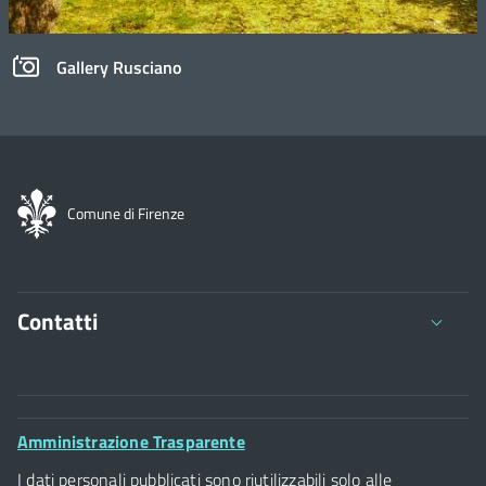
Gallery Rusciano
Comune di Firenze
Contatti
Comune di Firenze
Palazzo Vecchio
Footer
Amministrazione Trasparente
Piazza della Signoria - 50122, Firenze
Widget
P.IVA 01307110484
I dati personali pubblicati sono riutilizzabili solo alle