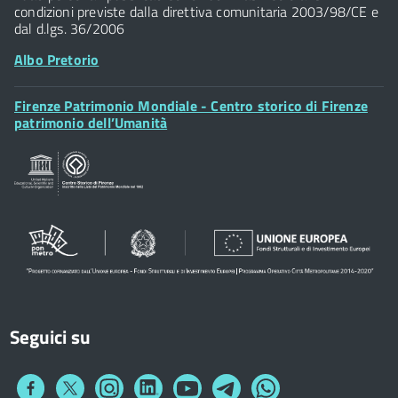
condizioni previste dalla direttiva comunitaria 2003/98/CE e
dal d.lgs. 36/2006
Albo Pretorio
Footer
Firenze Patrimonio Mondiale - Centro storico di Firenze
Posta Elettronica Certificata
Widget
patrimonio dell’Umanità
Sportelli al Cittadino - URP
Seguici su
Collegamento
Collegamento
Collegamento
Collegamento
Collegamento
Collegamento
Collegamento