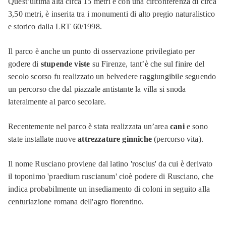
Quest’ultima alta circa 15 metri e con una circonferenza di circa
3,50 metri, è inserita tra i monumenti di alto pregio naturalistico
e storico dalla LRT 60/1998.
Il parco è anche un punto di osservazione privilegiato per
godere di
stupende viste
su Firenze, tant’è che sul finire del
secolo scorso fu realizzato un belvedere raggiungibile seguendo
un percorso che dal piazzale antistante la villa si snoda
lateralmente al parco secolare.
Recentemente nel parco è stata realizzata un’area
cani
e sono
state installate nuove
attrezzature ginniche
(percorso vita).
Il nome Rusciano proviene dal latino 'roscius' da cui è derivato
il toponimo 'praedium ruscianum' cioè podere di Rusciano, che
indica probabilmente un insediamento di coloni in seguito alla
centuriazione romana dell'agro fiorentino.