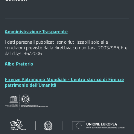
Comune di Firenze
Palazzo Vecchio
Footer
Amministrazione Trasparente
Piazza della Signoria - 50122, Firenze
Widget
P.IVA 01307110484
I dati personali pubblicati sono riutilizzabili solo alle
condizioni previste dalla direttiva comunitaria 2003/98/CE e
dal d.lgs. 36/2006
Albo Pretorio
Footer
Firenze Patrimonio Mondiale - Centro storico di Firenze
Posta Elettronica Certificata
Widget
patrimonio dell’Umanità
Sportelli al Cittadino - URP