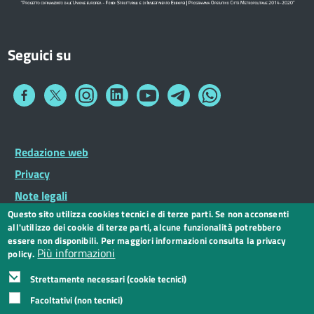
Seguici su
Collegamento
Collegamento
Collegamento
Collegamento
Collegamento
Collegamento
Collegamento
a
a
a
a
a
a
a
Facebook
Twitter
Instagram
LinkedIn
You
Telegram
Whatsapp
Tube
Footer
Redazione web
Footer
Widget
menu
Privacy
Note legali
Questo sito utilizza cookies tecnici e di terze parti. Se non acconsenti
Dichiarazione di accessibilità
all'utilizzo dei cookie di terze parti, alcune funzionalità potrebbero
CC BY 3.0 IT
essere non disponibili. Per maggiori informazioni consulta la privacy
Più informazioni
policy.
Strettamente necessari (cookie tecnici)
Facoltativi (non tecnici)