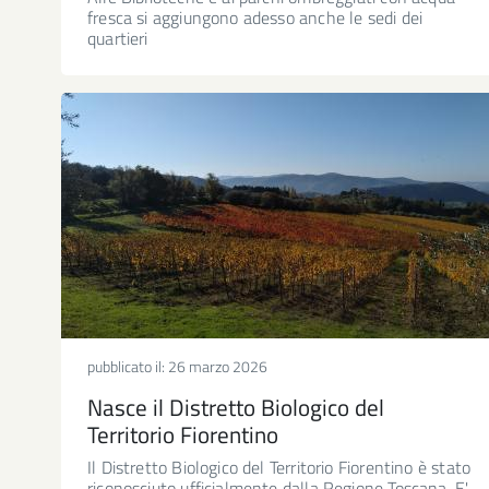
fresca si aggiungono adesso anche le sedi dei
quartieri
pubblicato il:
26 marzo 2026
Nasce il Distretto Biologico del
Territorio Fiorentino
Il Distretto Biologico del Territorio Fiorentino è stato
riconosciuto ufficialmente dalla Regione Toscana. E'