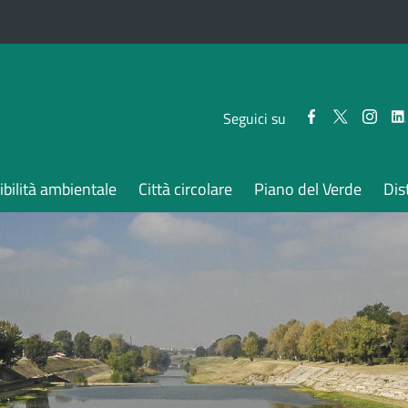
Seguici
Seguici
Segui
Seguici su
su
su
su
Facebook
Twitter
Inst
bilità ambientale
Città circolare
Piano del Verde
Dis