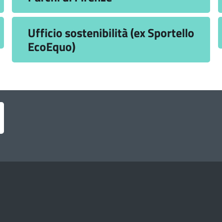
Ufficio sostenibilità (ex Sportello
EcoEquo)