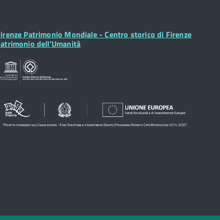
ooter
irenze Patrimonio Mondiale - Centro storico di Firenze
idget
atrimonio dell’Umanità