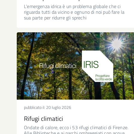
L'emergenza idrica è un problema globale che ci
riguarda tutti da vicino e ognuno di noi può fare la
sua parte per ridurre gli sprechi
pubblicato il:
20 luglio 2026
Rifugi climatici
Ondate di calore, ecco i 53 rifugi climatici di Firenze.
Alle Biblioteche e ai parchi ombreggiati con acqua