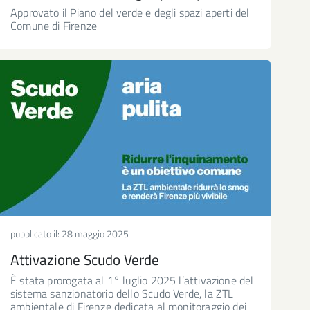
Approvato il Piano del verde e degli spazi aperti del
Comune di Firenze
pubblicato il:
28 maggio 2025
Attivazione Scudo Verde
È stata prorogata al 1° luglio 2025 l’attivazione del
sistema sanzionatorio dello Scudo Verde, la ZTL
ambientale di Firenze dedicata al monitoraggio dei