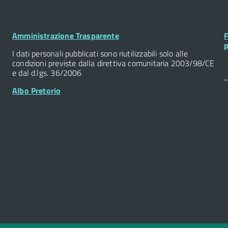
Footer
F
Amministrazione Trasparente
F
Widget
W
p
I dati personali pubblicati sono riutilizzabili solo alle
condizioni previste dalla direttiva comunitaria 2003/98/CE
e dal d.lgs. 36/2006
Albo Pretorio