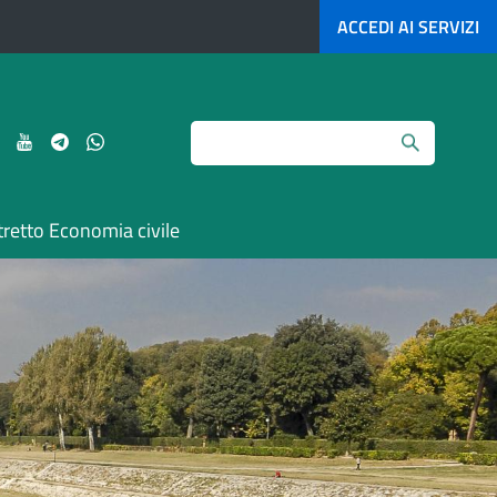
ACCEDI AI
SERVIZI
Search
ci
Seguici
Seguici
Seguici
Seguici
su
su
su
su
agram
LinkedIn
YouTube
Telegram
Whatsapp
tretto Economia civile