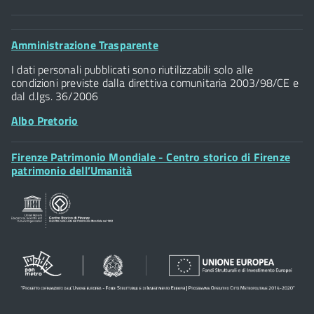
Comune di Firenze
Palazzo Vecchio
Footer
Amministrazione Trasparente
Piazza della Signoria - 50122, Firenze
Widget
P.IVA 01307110484
I dati personali pubblicati sono riutilizzabili solo alle
condizioni previste dalla direttiva comunitaria 2003/98/CE e
dal d.lgs. 36/2006
Albo Pretorio
Footer
Firenze Patrimonio Mondiale - Centro storico di Firenze
Posta Elettronica Certificata
Widget
patrimonio dell’Umanità
Sportelli al Cittadino - URP