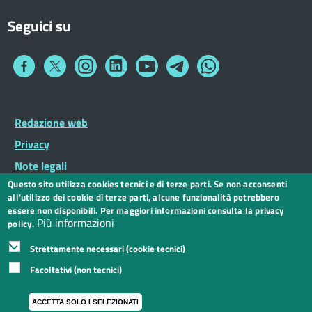
Seguici su
Collegamento
Collegamento
Collegamento
Collegamento
Collegamento
Collegamento
Collegamento
a
a
a
a
a
a
a
Facebook
Twitter
Instagram
LinkedIn
You
Telegram
Whatsapp
Tube
Footer
Redazione web
Footer
Widget
menu
Privacy
Note legali
Questo sito utilizza cookies tecnici e di terze parti. Se non acconsenti
Dichiarazione di accessibilità
all'utilizzo dei cookie di terze parti, alcune funzionalità potrebbero
CC BY 3.0 IT
essere non disponibili. Per maggiori informazioni consulta la privacy
Più informazioni
policy.
Strettamente necessari (cookie tecnici)
Facoltativi (non tecnici)
ACCETTA SOLO I SELEZIONATI