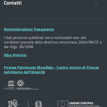
Contatti
Comune di Firenze
Palazzo Vecchio
Footer
Amministrazione Trasparente
Piazza della Signoria - 50122, Firenze
Widget
P.IVA 01307110484
I dati personali pubblicati sono riutilizzabili solo alle
condizioni previste dalla direttiva comunitaria 2003/98/CE e
dal d.lgs. 36/2006
Albo Pretorio
Footer
Firenze Patrimonio Mondiale - Centro storico di Firenze
Posta Elettronica Certificata
Widget
patrimonio dell’Umanità
Sportelli al Cittadino - URP