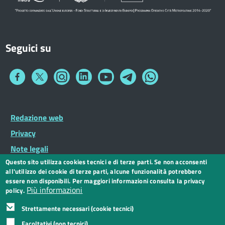
Seguici su
Collegamento
Collegamento
Collegamento
Collegamento
Collegamento
Collegamento
Collegamento
a
a
a
a
a
a
a
Facebook
Twitter
Instagram
LinkedIn
You
Telegram
Whatsapp
Tube
Footer
Redazione web
Footer
Widget
menu
Privacy
Note legali
Questo sito utilizza cookies tecnici e di terze parti. Se non acconsenti
Dichiarazione di accessibilità
all'utilizzo dei cookie di terze parti, alcune funzionalità potrebbero
CC BY 3.0 IT
essere non disponibili. Per maggiori informazioni consulta la privacy
Più informazioni
policy.
Strettamente necessari (cookie tecnici)
Facoltativi (non tecnici)