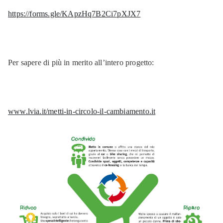
https://forms.gle/KApzHq7B2Ci7pXJX7
Per sapere di più in merito all’intero progetto:
www.lvia.it/metti-in-circolo-il-cambiamento.it