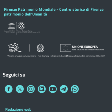
Footer
Firenze Patrimonio Mondiale - Centro storico di Firenze
Posta Elettronica Certificata
Widget
patrimonio dell’Umanità
Sportelli al Cittadino - URP
Seguici su
Collegamento
Collegamento
Collegamento
Collegamento
Collegamento
Collegamento
Collegamento
a
a
a
a
a
a
a
Facebook
Twitter
Instagram
LinkedIn
You
Telegram
Whatsapp
Tube
Footer
Redazione web
Footer
Widget