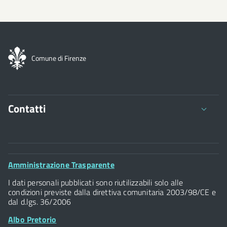
Comune di Firenze
Contatti
Comune di Firenze
Palazzo Vecchio
Footer
Amministrazione Trasparente
Piazza della Signoria - 50122, Firenze
Widget
P.IVA 01307110484
I dati personali pubblicati sono riutilizzabili solo alle
condizioni previste dalla direttiva comunitaria 2003/98/CE e
dal d.lgs. 36/2006
Albo Pretorio