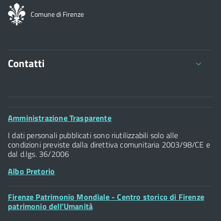
Comune di Firenze
Contatti
Comune di Firenze
Palazzo Vecchio
Footer
Amministrazione Trasparente
Piazza della Signoria - 50122, Firenze
Widget
P.IVA 01307110484
I dati personali pubblicati sono riutilizzabili solo alle
condizioni previste dalla direttiva comunitaria 2003/98/CE e
dal d.lgs. 36/2006
Albo Pretorio
Footer
Firenze Patrimonio Mondiale - Centro storico di Firenze
Posta Elettronica Certificata
Widget
patrimonio dell’Umanità
Sportelli al Cittadino - URP