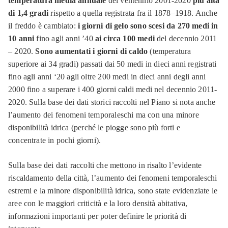
temperatura media annuale
del ventennio 2001-2020
più alta
di 1,4 gradi
rispetto a quella registrata fra il 1878–1918. Anche
il freddo è cambiato:
i giorni di gelo sono scesi da 270 medi in
10 anni
fino agli anni ’40
ai circa 100 medi
del decennio 2011
– 2020.
Sono aumentati i giorni di caldo
(temperatura
superiore ai 34 gradi) passati dai 50 medi in dieci anni registrati
fino agli anni ‘20 agli oltre 200 medi in dieci anni degli anni
2000 fino a superare i 400 giorni caldi medi nel decennio 2011-
2020. Sulla base dei dati storici raccolti nel Piano si nota anche
l’aumento dei fenomeni temporaleschi ma con una minore
disponibilità idrica (perché le piogge sono più forti e
concentrate in pochi giorni).
Sulla base dei dati raccolti che mettono in risalto l’evidente
riscaldamento della città, l’aumento dei fenomeni temporaleschi
estremi e la minore disponibilità idrica, sono state evidenziate le
aree con le maggiori criticità e la loro densità abitativa,
informazioni importanti per poter definire le priorità di