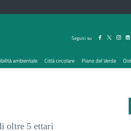
Seguici
Seguici
Segui
Seguici su
su
su
su
Facebook
Twitter
Inst
bilità ambientale
Città circolare
Piano del Verde
Dis
 oltre 5 ettari