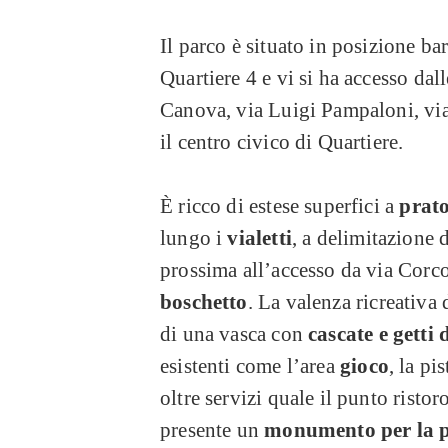
Il parco è situato in posizione bari
Quartiere 4 e vi si ha accesso dal
Canova, via Luigi Pampaloni, via 
il centro civico di Quartiere.
È ricco di estese superfici a
prat
lungo i
vialetti
, a delimitazione 
prossima all’accesso da via Corc
boschetto
. La valenza ricreativa 
di una vasca con
cascate e getti
esistenti come l’area
gioco
, la pi
oltre servizi quale il punto ristor
presente un
monumento per la 