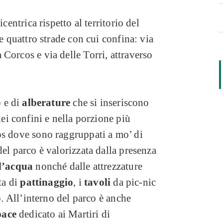
centrica rispetto al territorio del
le quattro strade con cui confina: via
Corcos e via delle Torri, attraverso
o
e di
alberature
che si inseriscono
dei confini e nella porzione più
os dove sono raggruppati a mo’ di
del parco è valorizzata dalla presenza
 d’acqua
nonché dalle attrezzature
sta di
pattinaggio
, i
tavoli
da pic-nic
o. All’interno del parco è anche
pace
dedicato ai Martiri di