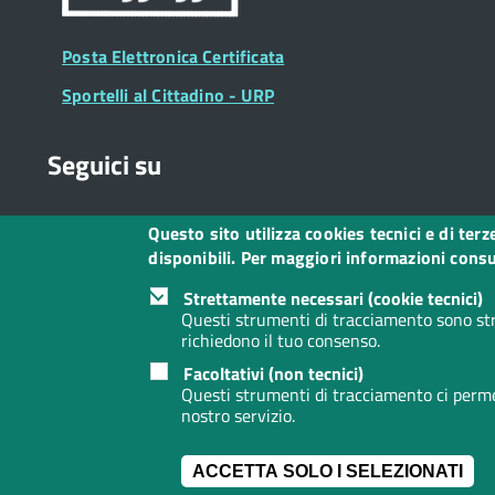
Posta Elettronica Certificata
Sportelli al Cittadino - URP
Seguici su
Questo sito utilizza cookies tecnici e di ter
Collegamento
Collegamento
Collegamento
Collegamento
Collegamento
Collegamento
Collegament
disponibili. Per maggiori informazioni consul
a
a
a
a
a
a
a
Facebook
Twitter
Instagram
LinkedIn
You
Telegram
Whatsapp
Strettamente necessari (cookie tecnici)
Tube
Questi strumenti di tracciamento sono str
richiedono il tuo consenso.
Footer
Footer
Redazione web
Privacy
Note legali
Dichiarazione d
Facoltativi (non tecnici)
Widget
menu
Questi strumenti di tracciamento ci permet
nostro servizio.
ACCETTA SOLO I SELEZIONATI