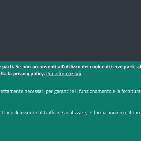
ze parti. Se non acconsenti all'utilizzo dei cookie di terze parti
o
ta la privacy policy.
Più informazioni
ettamente necessari per garantire il funzionamento e la fornitura d
i accessibilità
CC BY 3.0 IT
tono di misurare il traffico e analizzare, in forma anonima, il tuo