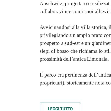
Auschwitz, progettato e realizzat
collaborazione con i suoi allievi 
Avvicinandosi alla villa storica, 
privilegiando un ampio prato con 
prospetto a sud-est e un giardine
siepi di bosso che richiama lo stil
prossimità dell’antica Limonaia.
Il parco era pertinenza dell’antic
proprietari), storicamente nota c
Proprio sotto la proprietà della 
I nuovi proprietari apportarono c
LEGGI TUTTO
del Quattrocento fino ai primi del
esterni della villa: nella corte fu