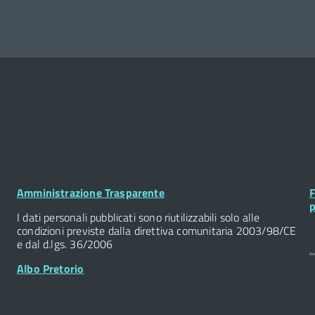
Footer
F
Amministrazione Trasparente
F
Widget
W
p
I dati personali pubblicati sono riutilizzabili solo alle
condizioni previste dalla direttiva comunitaria 2003/98/CE
e dal d.lgs. 36/2006
Albo Pretorio