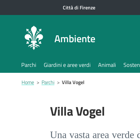
Città di Firenze
Ambiente
Parchi
Giardini e aree verdi
Animali
Sosteni
Briciole
Home
>
Parchi
>
Villa Vogel
di
pane
Villa Vogel
Una vasta area verde di