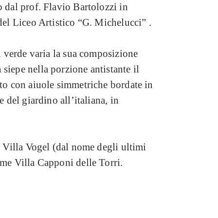
o dal prof. Flavio Bartolozzi in
del Liceo Artistico “G. Michelucci” .
il verde varia la sua composizione
siepe nella porzione antistante il
tto con aiuole simmetriche bordate in
e del giardino all’italiana, in
a Villa Vogel (dal nome degli ultimi
ome Villa Capponi delle Torri.
famiglia Capponi, che andò dalla metà
onsiderevoli modifiche agli spazi
l'Ottocento, la struttura subì diverse
 impiantato un giardinetto privato