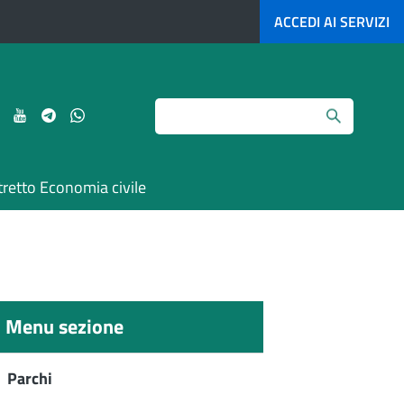
ACCEDI AI
SERVIZI
Search
ci
Seguici
Seguici
Seguici
Seguici
su
su
su
su
agram
LinkedIn
YouTube
Telegram
Whatsapp
tretto Economia civile
Menu sezione
Parchi