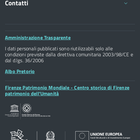
Contatti
Comune di Firenze
Palazzo Vecchio
Footer
Amministrazione Trasparente
Piazza della Signoria - 50122, Firenze
Widget
P.IVA 01307110484
I dati personali pubblicati sono riutilizzabili solo alle
condizioni previste dalla direttiva comunitaria 2003/98/CE e
dal d.lgs. 36/2006
Albo Pretorio
Footer
Firenze Patrimonio Mondiale - Centro storico di Firenze
Posta Elettronica Certificata
Widget
patrimonio dell’Umanità
Sportelli al Cittadino - URP