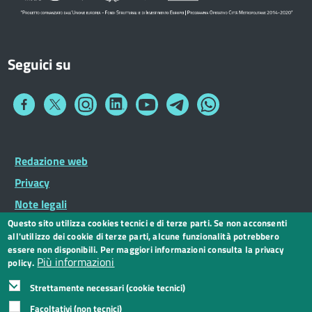
Seguici su
Collegamento
Collegamento
Collegamento
Collegamento
Collegamento
Collegamento
Collegamento
a
a
a
a
a
a
a
Facebook
Twitter
Instagram
LinkedIn
You
Telegram
Whatsapp
Tube
Footer
Redazione web
Footer
Widget
menu
Privacy
Note legali
Questo sito utilizza cookies tecnici e di terze parti. Se non acconsenti
Dichiarazione di accessibilità
all'utilizzo dei cookie di terze parti, alcune funzionalità potrebbero
CC BY 3.0 IT
essere non disponibili. Per maggiori informazioni consulta la privacy
Più informazioni
policy.
Strettamente necessari (cookie tecnici)
Facoltativi (non tecnici)