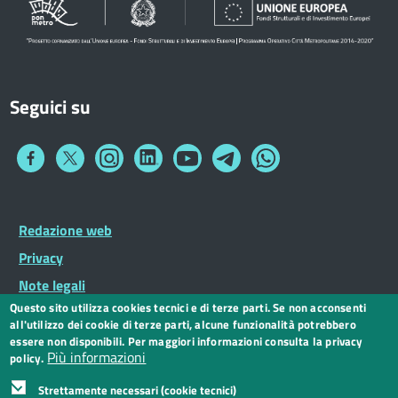
Seguici su
Collegamento
Collegamento
Collegamento
Collegamento
Collegamento
Collegamento
Collegamento
a
a
a
a
a
a
a
Facebook
Twitter
Instagram
LinkedIn
You
Telegram
Whatsapp
Tube
Footer
Redazione web
Footer
Widget
menu
Privacy
Note legali
Questo sito utilizza cookies tecnici e di terze parti. Se non acconsenti
Dichiarazione di accessibilità
all'utilizzo dei cookie di terze parti, alcune funzionalità potrebbero
CC BY 3.0 IT
essere non disponibili. Per maggiori informazioni consulta la privacy
Più informazioni
policy.
Strettamente necessari (cookie tecnici)