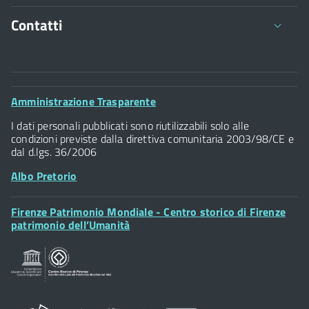
Contatti
Comune di Firenze
Palazzo Vecchio
Footer
Amministrazione Trasparente
Piazza della Signoria - 50122, Firenze
Widget
P.IVA 01307110484
I dati personali pubblicati sono riutilizzabili solo alle
condizioni previste dalla direttiva comunitaria 2003/98/CE e
dal d.lgs. 36/2006
Albo Pretorio
Footer
Firenze Patrimonio Mondiale - Centro storico di Firenze
Posta Elettronica Certificata
Widget
patrimonio dell’Umanità
Sportelli al Cittadino - URP