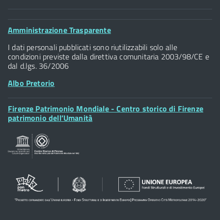
Comune di Firenze
Palazzo Vecchio
Footer
Amministrazione Trasparente
Piazza della Signoria - 50122, Firenze
Widget
P.IVA 01307110484
I dati personali pubblicati sono riutilizzabili solo alle
condizioni previste dalla direttiva comunitaria 2003/98/CE e
dal d.lgs. 36/2006
Albo Pretorio
Footer
Firenze Patrimonio Mondiale - Centro storico di Firenze
Posta Elettronica Certificata
Widget
patrimonio dell’Umanità
Sportelli al Cittadino - URP