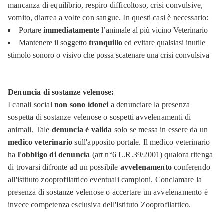
mancanza di equilibrio, respiro difficoltoso, crisi convulsive,
vomito, diarrea a volte con sangue. In questi casi è necessario:
Portare
immediatamente
l’animale al più vicino Veterinario
Mantenere il soggetto
tranquillo
ed evitare qualsiasi inutile
stimolo sonoro o visivo che possa scatenare una crisi convulsiva
Denuncia di sostanze velenose:
I canali social
non sono idonei
a denunciare la presenza
sospetta di sostanze velenose o sospetti avvelenamenti di
animali. Tale
denuncia è valida
solo se messa in essere da un
medico veterinario
sull'apposito portale. Il medico veterinario
ha
l'obbligo di denuncia
(art n°6 L.R.39/2001) qualora ritenga
di trovarsi difronte ad un possibile
avvelenamento
conferendo
all'istituto zooprofilattico eventuali campioni. Conclamare la
presenza di sostanze velenose o accertare un avvelenamento è
invece competenza esclusiva dell'Istituto Zooprofilattico.