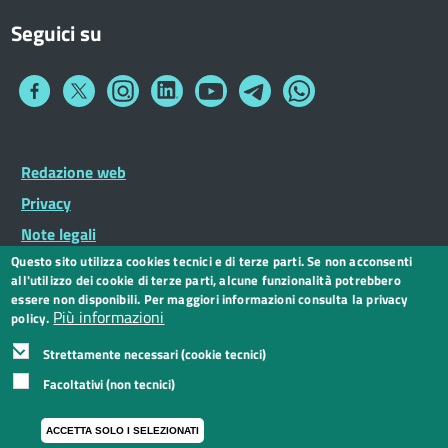
Seguici su
Collegamento
Collegamento
Collegamento
Collegamento
Collegamento
Collegamento
Collegamento
a
a
a
a
a
a
a
Facebook
Twitter
Instagram
LinkedIn
You
Telegram
Whatsapp
Tube
Footer
Redazione web
Footer
Widget
menu
Privacy
Note legali
Questo sito utilizza cookies tecnici e di terze parti. Se non acconsenti
Dichiarazione di accessibilità
all'utilizzo dei cookie di terze parti, alcune funzionalità potrebbero
CC BY 3.0 IT
essere non disponibili. Per maggiori informazioni consulta la privacy
Più informazioni
policy.
Strettamente necessari (cookie tecnici)
Facoltativi (non tecnici)
ACCETTA SOLO I SELEZIONATI