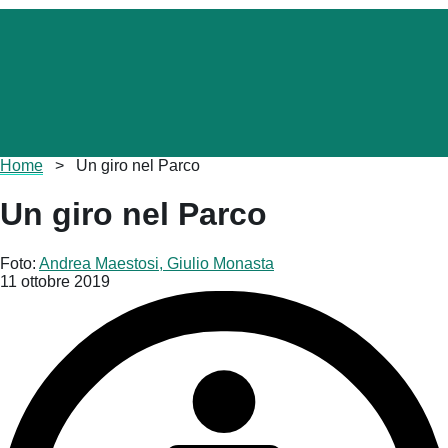
Briciole
Home
>
Un giro nel Parco
di
pane
Un giro nel Parco
Foto:
Andrea Maestosi, Giulio Monasta
11 ottobre 2019