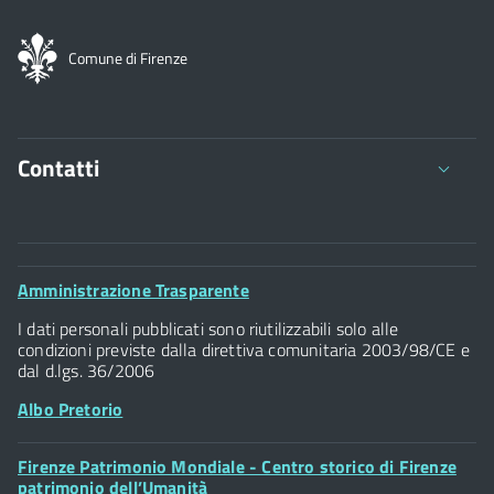
Comune di Firenze
Contatti
Comune di Firenze
Palazzo Vecchio
Footer
Amministrazione Trasparente
Piazza della Signoria - 50122, Firenze
Widget
P.IVA 01307110484
I dati personali pubblicati sono riutilizzabili solo alle
condizioni previste dalla direttiva comunitaria 2003/98/CE e
dal d.lgs. 36/2006
Albo Pretorio
Footer
Firenze Patrimonio Mondiale - Centro storico di Firenze
Posta Elettronica Certificata
Widget
patrimonio dell’Umanità