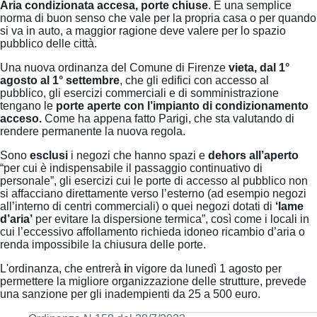
Aria condizionata accesa, porte chiuse
. È una semplice
norma di buon senso che vale per la propria casa o per quando
si va in auto, a maggior ragione deve valere per lo spazio
pubblico delle città.
Una nuova ordinanza del Comune di Firenze
vieta, dal 1°
agosto al 1° settembre
, che gli edifici con accesso al
pubblico, gli esercizi commerciali e di somministrazione
tengano le
porte aperte con l’impianto di condizionamento
acceso.
Come ha appena fatto Parigi, che sta valutando di
rendere permanente la nuova regola.
Sono
esclusi
i negozi che hanno spazi e
dehors all’aperto
“per cui è indispensabile il passaggio continuativo di
personale”, gli esercizi cui le porte di accesso al pubblico non
si affacciano direttamente verso l’esterno (ad esempio negozi
all’interno di centri commerciali) o quei negozi dotati di
‘lame
d’aria’
per evitare la dispersione termica”, così come i locali in
cui l’eccessivo affollamento richieda idoneo ricambio d’aria o
renda impossibile la chiusura delle porte.
L'ordinanza, che entrerà
i
n vigore da lunedì 1 agosto per
permettere la migliore organizzazione delle strutture, prevede
una sanzione per gli inadempienti da 25 a 500 euro.