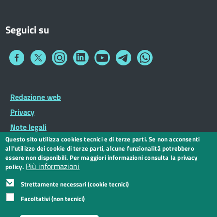
Seguici su
Collegamento
Collegamento
Collegamento
Collegamento
Collegamento
Collegamento
Collegamento
a
a
a
a
a
a
a
Facebook
Twitter
Instagram
LinkedIn
You
Telegram
Whatsapp
Tube
Footer
Redazione web
Footer
Widget
menu
Privacy
Note legali
Questo sito utilizza cookies tecnici e di terze parti. Se non acconsenti
Dichiarazione di accessibilità
all'utilizzo dei cookie di terze parti, alcune funzionalità potrebbero
CC BY 3.0 IT
essere non disponibili. Per maggiori informazioni consulta la privacy
Più informazioni
policy.
Strettamente necessari (cookie tecnici)
Facoltativi (non tecnici)