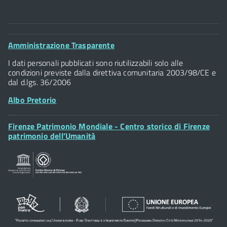
Il
Laboratorio di Ricerca Sperimentale DARWIN
contribuirà con
3.000 €
, attraverso il progetto europeo
Comune di Firenze
Palazzo Vecchio
UrbanElemenTree
, destinati alla pubblicazione del
Footer
Amministrazione Trasparente
Piazza della Signoria - 50122, Firenze
catalogo della mostra
e al
rinfresco
che sarà offerto al
Widget
P.IVA 01307110484
I dati personali pubblicati sono riutilizzabili solo alle
momento di apertura al pubblico.
condizioni previste dalla direttiva comunitaria 2003/98/CE e
dal d.lgs. 36/2006
Albo Pretorio
Footer
Firenze Patrimonio Mondiale - Centro storico di Firenze
Posta Elettronica Certificata
Widget
patrimonio dell’Umanità
Sportelli al Cittadino - URP