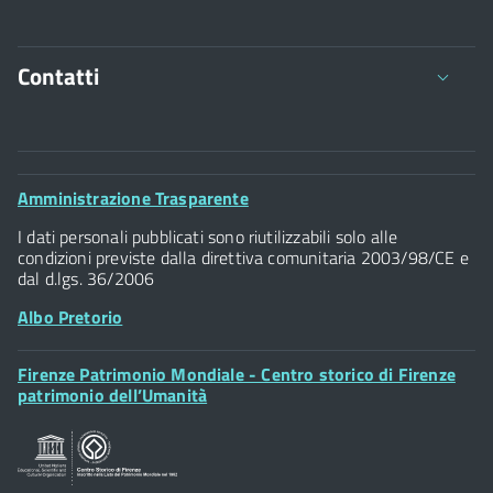
Contatti
Comune di Firenze
Palazzo Vecchio
Footer
Amministrazione Trasparente
Piazza della Signoria - 50122, Firenze
Widget
P.IVA 01307110484
I dati personali pubblicati sono riutilizzabili solo alle
condizioni previste dalla direttiva comunitaria 2003/98/CE e
dal d.lgs. 36/2006
Albo Pretorio
Footer
Firenze Patrimonio Mondiale - Centro storico di Firenze
Posta Elettronica Certificata
Widget
patrimonio dell’Umanità
Sportelli al Cittadino - URP