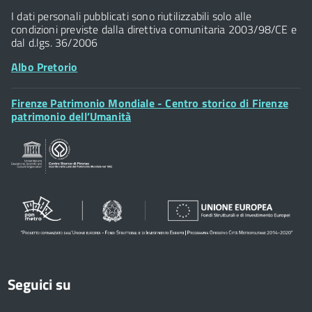
Widget
P.IVA 01307110484
I dati personali pubblicati sono riutilizzabili solo alle
condizioni previste dalla direttiva comunitaria 2003/98/CE e
dal d.lgs. 36/2006
Albo Pretorio
Footer
Firenze Patrimonio Mondiale - Centro storico di Firenze
Posta Elettronica Certificata
Widget
patrimonio dell’Umanità
Sportelli al Cittadino - URP
Seguici su