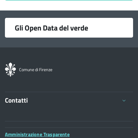
Link
Gli Open Data del verde
utili
Comune di Firenze
Contatti
Comune di Firenze
Palazzo Vecchio
Footer
Amministrazione Trasparente
Piazza della Signoria - 50122, Firenze