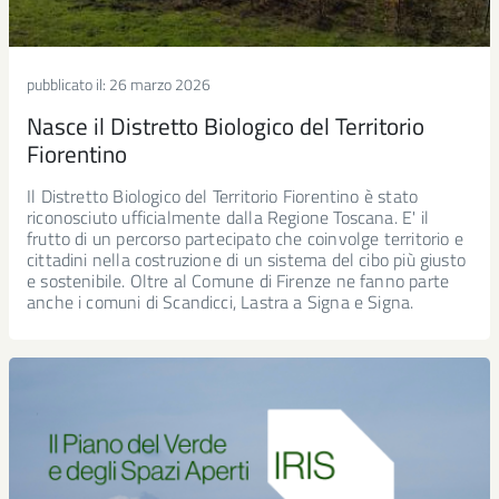
pubblicato il:
26 marzo 2026
Nasce il Distretto Biologico del Territorio
Fiorentino
Il Distretto Biologico del Territorio Fiorentino è stato
riconosciuto ufficialmente dalla Regione Toscana. E' il
frutto di un percorso partecipato che coinvolge territorio e
cittadini nella costruzione di un sistema del cibo più giusto
e sostenibile. Oltre al Comune di Firenze ne fanno parte
anche i comuni di Scandicci, Lastra a Signa e Signa.